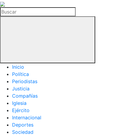
La
Hemeroteca
Buscar
del
Buitre
Inicio
Política
Periodistas
Justicia
Compañías
Iglesia
Ejército
Internacional
Deportes
Sociedad