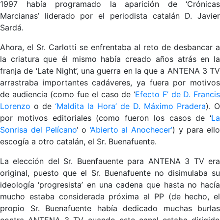
1997 había programado la aparición de ‘Crónicas
Marcianas’ liderado por el periodista catalán D. Javier
Sardá.
Ahora, el Sr. Carlotti se enfrentaba al reto de desbancar a
la criatura que él mismo había creado años atrás en la
franja de ‘Late Night’, una guerra en la que a ANTENA 3 TV
arrastraba importantes cadáveres, ya fuera por motivos
de audiencia (como fue el caso de ‘
Efecto F’ de D. Franci
Lorenzo
o de
‘Maldita la Hora’ de D. Máximo Pradera
). O
por motivos editoriales (como fueron los casos de ‘
La
Sonrisa del Pelícano
‘ o
‘Abierto al Anochecer’
) y para ell
escogía a otro catalán, el Sr. Buenafuente.
La elección del Sr. Buenfauente para ANTENA 3 TV era
original, puesto que el Sr. Buenafuente no disimulaba su
ideología ‘progresista’ en una cadena que hasta no hacía
mucho estaba considerada próxima al PP (de hecho, el
propio Sr. Buenafuente había dedicado muchas burlas
contra ANTENA 3 TV cuando este canal estaba dirigido