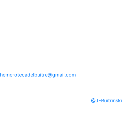
hemerotecadelbuitre
@gmail.com
@
JFBuitrinski