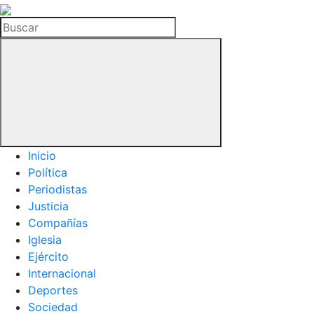
La
Hemeroteca
Buscar
del
Buitre
Inicio
Política
Periodistas
Justicia
Compañías
Iglesia
Ejército
Internacional
Deportes
Sociedad