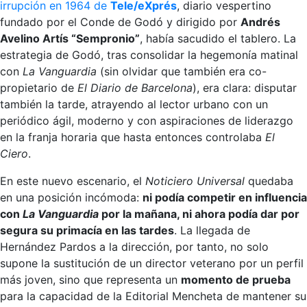
irrupción en 1964 de
Tele/eXprés
, diario vespertino
fundado por el Conde de Godó y dirigido por
Andrés
Avelino Artís “Sempronio”
, había sacudido el tablero. La
estrategia de Godó, tras consolidar la hegemonía matinal
con
La Vanguardia
(sin olvidar que también era co-
propietario de
El Diario de Barcelona
), era clara: disputar
también la tarde, atrayendo al lector urbano con un
periódico ágil, moderno y con aspiraciones de liderazgo
en la franja horaria que hasta entonces controlaba
El
Ciero
.
En este nuevo escenario, el
Noticiero Universal
quedaba
en una posición incómoda:
ni podía competir en influencia
con
La Vanguardia
por la mañana, ni ahora podía dar por
segura su primacía en las tardes
. La llegada de
Hernández Pardos a la dirección, por tanto, no solo
supone la sustitución de un director veterano por un perfil
más joven, sino que representa un
momento de prueba
para la capacidad de la Editorial Mencheta de mantener su