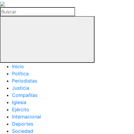
La
Hemeroteca
Buscar
del
Buitre
Inicio
Política
Periodistas
Justicia
Compañías
Iglesia
Ejército
Internacional
Deportes
Sociedad