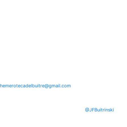
hemerotecadelbuitre
@gmail.com
@
JFBuitrinski