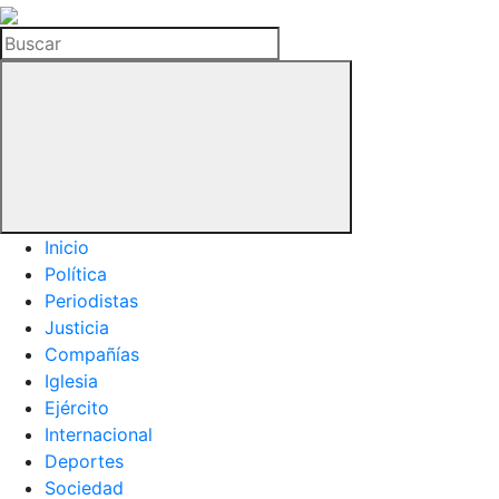
La
Hemeroteca
Buscar
del
Buitre
Inicio
Política
Periodistas
Justicia
Compañías
Iglesia
Ejército
Internacional
Deportes
Sociedad