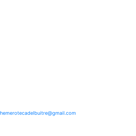
hemerotecadelbuitre
@gmail.com