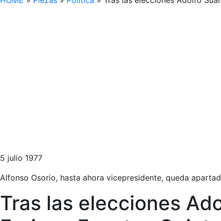
HOME
»
Piezas
»
Política
»
Tras las elecciones Adolfo Su
5 julio 1977
Alfonso Osorio, hasta ahora vicepresidente, queda aparta
Tras las elecciones Ad