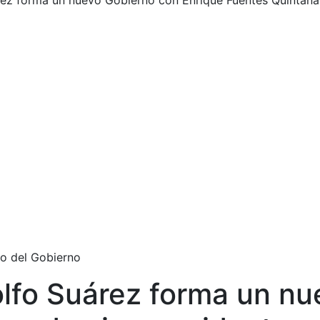
árez forma un nuevo Gobierno con Enrique Fuentes Quintan
do del Gobierno
olfo Suárez forma un n