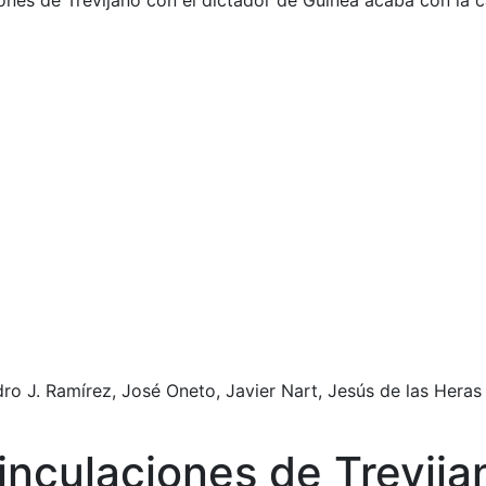
iones de Trevijano con el dictador de Guinea acaba con la ca
dro J. Ramírez, José Oneto, Javier Nart, Jesús de las Heras
vinculaciones de Trevija