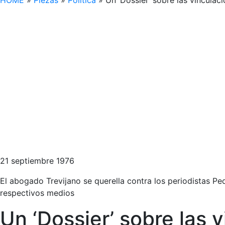
HOME
»
Piezas
»
Política
»
Un ‘Dossier’ sobre las vinculac
21 septiembre 1976
El abogado Trevijano se querella contra los periodistas Pe
respectivos medios
Un ‘Dossier’ sobre las 