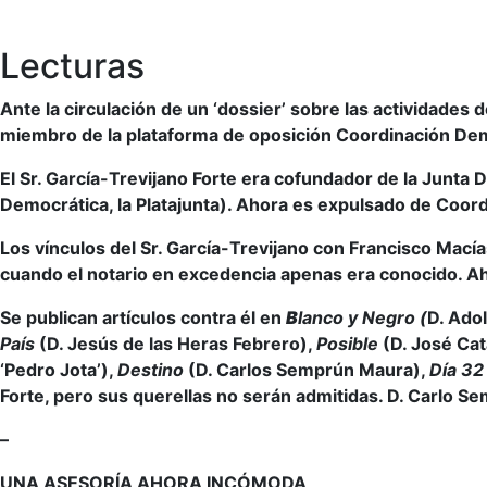
Lecturas
Ante la circulación de un ‘dossier’ sobre las actividades
miembro de la plataforma de oposición Coordinación Democ
El Sr. García-Trevijano Forte era cofundador de la Junta
Democrática, la Platajunta). Ahora es expulsado de Coor
Los vínculos del Sr. García-Trevijano con Francisco Mací
cuando el notario en excedencia apenas era conocido. A
Se publican artículos contra él en
B
lanco y Negro (
D. Ado
País
(D. Jesús de las Heras Febrero),
Posible
(D. José Ca
‘Pedro Jota’),
Destino
(D. Carlos Semprún Maura),
Día 3
Forte, pero sus querellas no serán admitidas. D. Carlo Se
–
UNA ASESORÍA AHORA INCÓMODA