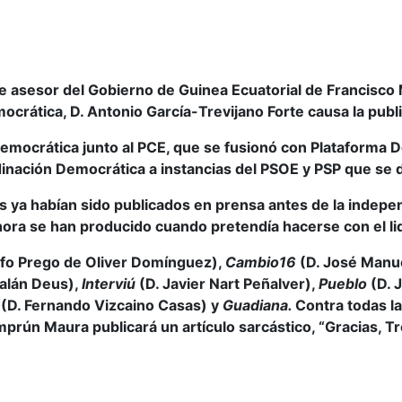
 de asesor del Gobierno de Guinea Ecuatorial de Francisco
rática, D. Antonio García-Trevijano Forte causa la publi
 Democrática junto al PCE, que se fusionó con Plataforma
dinación Democrática a instancias del PSOE y PSP que se 
as ya habían sido publicados en prensa antes de la indep
hora se han producido cuando pretendía hacerse con el l
lfo Prego de Oliver Domínguez),
Cambio16
(D. José Manu
talán Deus),
Interviú
(D. Javier Nart Peñalver),
Pueblo
(D. 
2
(D. Fernando Vizcaino Casas) y
Guadiana.
Contra todas la
mprún Maura publicará un artículo sarcástico, “Gracias, T