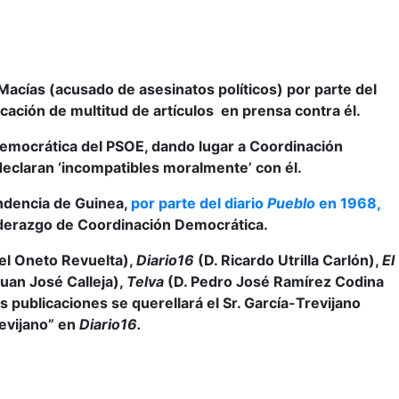
 Macías (acusado de asesinatos políticos) por parte del
cación de multitud de artículos en prensa contra él.
 Democrática del PSOE, dando lugar a Coordinación
declaran ‘incompatibles moralmente’ con él.
endencia de Guinea,
por parte del diario
Pueblo
en 1968,
iderazgo de Coordinación Democrática.
el Oneto Revuelta),
Diario16
(D. Ricardo Utrilla Carlón),
El
Juan José Calleja),
Telva
(D. Pedro José Ramírez Codina
s publicaciones se querellará el Sr. García-Trevijano
revijano” en
Diario16.