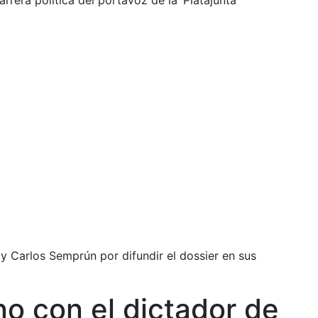
rrera política del portavoz de la ‘Platajunta’
 y Carlos Semprún por difundir el dossier en sus
no con el dictador de