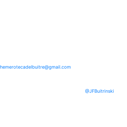
hemerotecadelbuitre
@gmail.com
@
JFBuitrinski