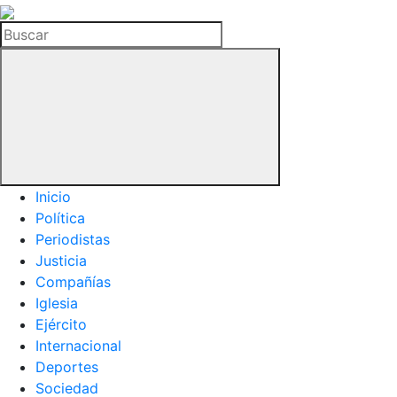
La
Hemeroteca
Buscar
del
Buitre
Inicio
Política
Periodistas
Justicia
Compañías
Iglesia
Ejército
Internacional
Deportes
Sociedad